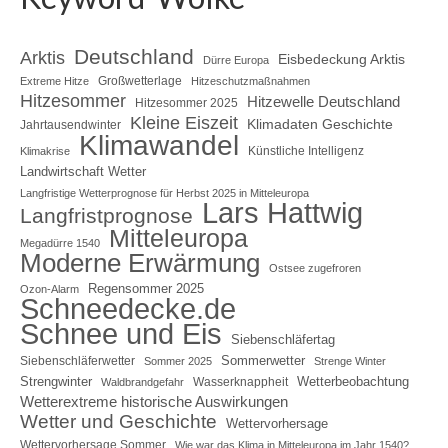
Deutschland
Arktis
Eisbedeckung Arktis
Dürre Europa
Großwetterlage
Extreme Hitze
Hitzeschutzmaßnahmen
Hitzesommer
Hitzewelle Deutschland
Hitzesommer 2025
Kleine Eiszeit
Klimadaten Geschichte
Jahrtausendwinter
Klimawandel
Künstliche Intelligenz
Klimakrise
Landwirtschaft Wetter
Langfristige Wetterprognose für Herbst 2025 in Mitteleuropa
Lars Hattwig
Langfristprognose
Mitteleuropa
Megadürre 1540
Moderne Erwärmung
Ostsee zugefroren
Regensommer 2025
Ozon-Alarm
Schneedecke.de
Schnee und Eis
Siebenschläfertag
Sommerwetter
Siebenschläferwetter
Sommer 2025
Strenge Winter
Strengwinter
Wetterbeobachtung
Wasserknappheit
Waldbrandgefahr
Wetterextreme historische Auswirkungen
Wetter und Geschichte
Wettervorhersage
Wettervorhersage Sommer
Wie war das Klima in Mitteleuropa im Jahr 1540?