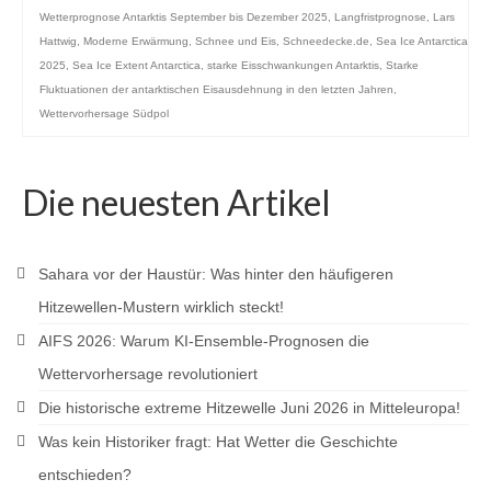
Wetterprognose Antarktis September bis Dezember 2025
,
Langfristprognose
,
Lars
Hattwig
,
Moderne Erwärmung
,
Schnee und Eis
,
Schneedecke.de
,
Sea Ice Antarctica
2025
,
Sea Ice Extent Antarctica
,
starke Eisschwankungen Antarktis
,
Starke
Fluktuationen der antarktischen Eisausdehnung in den letzten Jahren
,
Wettervorhersage Südpol
Die neuesten Artikel
Sahara vor der Haustür: Was hinter den häufigeren
Hitzewellen-Mustern wirklich steckt!
AIFS 2026: Warum KI-Ensemble-Prognosen die
Wettervorhersage revolutioniert
Die historische extreme Hitzewelle Juni 2026 in Mitteleuropa!
Was kein Historiker fragt: Hat Wetter die Geschichte
entschieden?