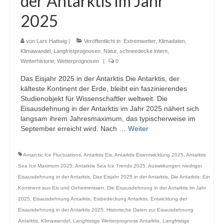
der Antarktis im Jahr
Webcams
2025
Wintersport
von
Lars Hattwig
|
Veröffentlicht in:
Extremwetter
,
Klimadaten
,
Winterdienst
Klimawandel
,
Langfristprognosen
,
Natur
,
schneedecke intern
,
Wetterhistorie
,
Wetterprognosen
|
0
Glossar
Das Eisjahr 2025 in der Antarktis Die Antarktis, der
kälteste Kontinent der Erde, bleibt ein faszinierendes
Datenschutz
Studienobjekt für Wissenschaftler weltweit. Die
Eisausdehnung in der Antarktis im Jahr 2025 nähert sich
Impressum
langsam ihrem Jahresmaximum, das typischerweise im
September erreicht wird. Nach …
Weiter
Antarctic Ice Fluctuations
,
Antarktis Eis
,
Antarktis Eisentwicklung 2025
,
Antarktis
Sea Ice Maximum 2025
,
Antarktis Sea Ice Trends 2025
,
Auswirkungen niedriger
Eisausdehnung in der Antarktis
,
Das Eisjahr 2025 in der Antarktis
,
Die Antarktis: Ein
Kontinent aus Eis und Geheimnissen
,
Die Eisausdehnung in der Antarktis im Jahr
2025
,
Eisausdehnung Antarktis
,
Eisbedeckung Antarktis
,
Entwicklung der
Eisausdehnung in der Antarktis 2025
,
Historische Daten zur Eisausdehnung
Antarktis
,
Klimawandel
,
Langfristige Wetterprognose Antarktis
,
Langfristige