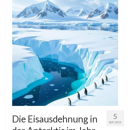
Die Kältepole der Nordhalbkugel: Kanadische
Arktis und Sibirien
Ellesmere Island – Die nördlichste Wildnis
Kanadas
Die Natur der Hudson-Bay und umliegender
Regionen
Die Laptewsee: Die Eisfabrik der Arktis
EisSued
Schneehöhen
Ostsee
Temperaturen in der Arktis und Antarktis
5
Die Eisausdehnung in
SEP. 2025
Wetter Arktis Antarktis