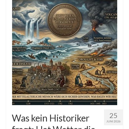
Die Kältepole der Nordhalbkugel: Kanadische
Arktis und Sibirien
Ellesmere Island – Die nördlichste Wildnis
Kanadas
Die Natur der Hudson-Bay und umliegender
Regionen
Die Laptewsee: Die Eisfabrik der Arktis
EisSued
Schneehöhen
Ostsee
Temperaturen in der Arktis und Antarktis
25
Was kein Historiker
JUNI 2026
Wetter Arktis Antarktis