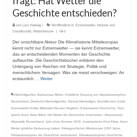
fragt: Hat Wetter die
Webcams
Geschichte entschieden?
Wintersport
von
Lars Hattwig
|
Veröffentlicht in:
Extremwetter
,
Historie und
Winterdienst
Gesellschaft
,
Wetterhistorie
|
0
Der unsichtbare Akteur Die Klimahistorie Mitteleuropas
Glossar
kennt nicht nur Extremwetter — sie kennt Extremwetter,
das an entscheidenden Momenten der Geschichte
Datenschutz
auftauchte. Die Geschichtsbücher erklären den
Untergang von Reichen mit Strategie, Politik und
Impressum
menschlichem Versagen. Was sie meist verschweigen: An
erstaunlich …
Weiter
Allerheiligenflut
,
Barbarossa Winter
,
Christliche Deutung von Naturkatastrophen
,
Deutschland
,
Dreifache Allerheiligenflut
,
Dreimal Allerheiligen Sturmflut kein Zufall
,
Extremwetter Antike Mittelalter Neuzeit Vergleich
,
Extremwetter Geschichte
,
Gott
spricht durch Natur Bibel
,
Hat Wetter die Geschichte entschieden
,
Hitzesommer
,
Hitzewelle Deutschland
,
Jahr ohne Sommer 1816
,
Justinianische Pest Klima
,
Kann
Wetter göttliche Bedeutung haben
,
Klimageschichte Mitteleuropa 2000 Jahre
,
Klimakatastrophen die Geschichte veränderten
,
Klimakatastrophen Geschichte
,