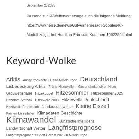
September 2, 2025
Passend zur KI-Wettervorhersage auch die folgende Meldung:
https://www.heise.de/news/Gut-vorhergesagt-Googles-KI-
Modell-zeigte-bei-Hurrikan-Erin-sein-Koennen-10622594.html
Keyword-Wolke
Deutschland
Arktis
Ausgetrocknete Flüsse Mitteleuropa
Eisbedeckung Arktis
Frühe Hitzewellen
Gesundheitsrisiken Hitze
Hitzesommer
Großwetterlage
Hitzesommer 2025
Hitzekuppel
Hitzewelle Deutschland
Hitzetote Statistik
Hitzewelle 2003
Kleine Eiszeit
Jahrtausendwinter
Hitzewelle Frankreich
Klimadaten Geschichte
Kleines Eiszeitalter
Klimawandel
Künstliche Intelligenz
Langfristprognose
Landwirtschaft Wetter
Langfristprognose für den Herbst 2025 in Mitteleuropa