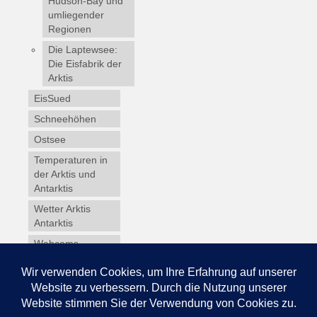
Hudson-Bay und
umliegender
Regionen
Die Laptewsee:
Die Eisfabrik der
Arktis
EisSued
Schneehöhen
Ostsee
Temperaturen in
der Arktis und
Antarktis
Wetter Arktis
Antarktis
Webcams
Wintersport
Winterdienst
Glossar