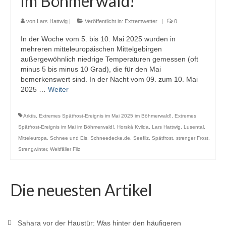
im Böhmerwald!
Webcams
von
Lars Hattwig
|
Veröffentlicht in:
Extremwetter
|
0
Wintersport
In der Woche vom 5. bis 10. Mai 2025 wurden in
mehreren mitteleuropäischen Mittelgebirgen
Winterdienst
außergewöhnlich niedrige Temperaturen gemessen (oft
minus 5 bis minus 10 Grad), die für den Mai
Glossar
bemerkenswert sind. In der Nacht vom 09. zum 10. Mai
2025 …
Weiter
Datenschutz
Impressum
Arktis
,
Extremes Spätfrost-Ereignis im Mai 2025 im Böhmerwald!
,
Extremes
Spätfrost-Ereignis im Mai im Böhmerwald!
,
Horská Kvilda
,
Lars Hattwig
,
Lusental
,
Mitteleuropa
,
Schnee und Eis
,
Schneedecke.de
,
Seefilz
,
Spätfrost
,
strenger Frost
,
Strengwinter
,
Weitfäller Filz
Die neuesten Artikel
Sahara vor der Haustür: Was hinter den häufigeren