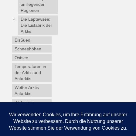
umliegender
Regionen
Die Laptewsee:
Die Eisfabrik der
Arktis
EisSued
Schneehöhen
Ostsee
Temperaturen in
der Arktis und
Antarktis
Wetter Arktis
Antarktis
Webcams
Wintersport
Winterdienst
Glossar