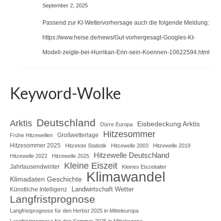
September 2, 2025
Passend zur KI-Wettervorhersage auch die folgende Meldung:
https://www.heise.de/news/Gut-vorhergesagt-Googles-KI-
Modell-zeigte-bei-Hurrikan-Erin-sein-Koennen-10622594.html
Keyword-Wolke
Deutschland
Arktis
Eisbedeckung Arktis
Dürre Europa
Hitzesommer
Großwetterlage
Frühe Hitzewellen
Hitzesommer 2025
Hitzetote Statistik
Hitzewelle 2003
Hitzewelle 2019
Hitzewelle Deutschland
Hitzewelle 2022
Hitzewelle 2025
Kleine Eiszeit
Jahrtausendwinter
Kleines Eiszeitalter
Klimawandel
Klimadaten Geschichte
Landwirtschaft Wetter
Künstliche Intelligenz
Langfristprognose
Langfristprognose für den Herbst 2025 in Mitteleuropa
Langfristprognose für den Sommer 2025 in Mitteleuropa