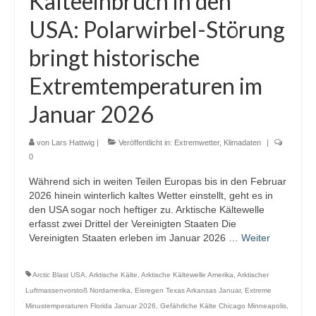
Kälteeinbruch in den
Webcams
USA: Polarwirbel-Störung
Wintersport
bringt historische
Winterdienst
Extremtemperaturen im
Glossar
Januar 2026
Datenschutz
von
Lars Hattwig
|
Veröffentlicht in:
Extremwetter
,
Klimadaten
|
0
Impressum
Während sich in weiten Teilen Europas bis in den Februar
2026 hinein winterlich kaltes Wetter einstellt, geht es in
den USA sogar noch heftiger zu. Arktische Kältewelle
erfasst zwei Drittel der Vereinigten Staaten Die
Vereinigten Staaten erleben im Januar 2026 …
Weiter
Arctic Blast USA
,
Arktische Kälte
,
Arktische Kältewelle Amerika
,
Arktischer
Luftmassenvorstoß Nordamerika
,
Eisregen Texas Arkansas Januar
,
Extreme
Minustemperaturen Florida Januar 2026
,
Gefährliche Kälte Chicago Minneapolis
,