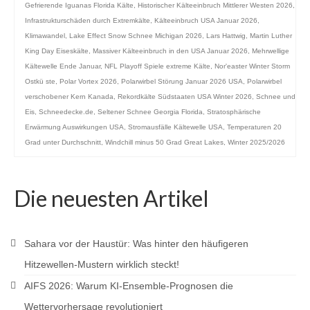
Gefrierende Iguanas Florida Kälte
,
Historischer Kälteeinbruch Mittlerer Westen 2026
,
Infrastrukturschäden durch Extremkälte
,
Kälteeinbruch USA Januar 2026
,
Klimawandel
,
Lake Effect Snow Schnee Michigan 2026
,
Lars Hattwig
,
Martin Luther
King Day Eiseskälte
,
Massiver Kälteeinbruch in den USA Januar 2026
,
Mehrwellige
Kältewelle Ende Januar
,
NFL Playoff Spiele extreme Kälte
,
Nor'easter Winter Storm
Ostkü ste
,
Polar Vortex 2026
,
Polarwirbel Störung Januar 2026 USA
,
Polarwirbel
verschobener Kern Kanada
,
Rekordkälte Südstaaten USA Winter 2026
,
Schnee und
Eis
,
Schneedecke.de
,
Seltener Schnee Georgia Florida
,
Stratosphärische
Erwärmung Auswirkungen USA
,
Stromausfälle Kältewelle USA
,
Temperaturen 20
Grad unter Durchschnitt
,
Windchill minus 50 Grad Great Lakes
,
Winter 2025/2026
Die neuesten Artikel
Sahara vor der Haustür: Was hinter den häufigeren
Hitzewellen-Mustern wirklich steckt!
AIFS 2026: Warum KI-Ensemble-Prognosen die
Wettervorhersage revolutioniert