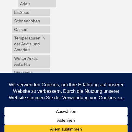
Arktis
EisSued
Schneehöhen
Ostsee
Temperaturen in
der Arktis und
Antarktis
Wetter Arktis
Antarktis
Webcams
Wintersport
Winterdienst
Glossar
Datenschutz
Impressum
© 2026 Schneedecke.de - WordPress Theme by
Kadence WP