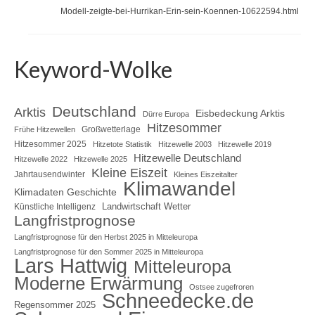
Modell-zeigte-bei-Hurrikan-Erin-sein-Koennen-10622594.html
Keyword-Wolke
Deutschland
Arktis
Eisbedeckung Arktis
Dürre Europa
Hitzesommer
Großwetterlage
Frühe Hitzewellen
Hitzesommer 2025
Hitzetote Statistik
Hitzewelle 2003
Hitzewelle 2019
Hitzewelle Deutschland
Hitzewelle 2022
Hitzewelle 2025
Kleine Eiszeit
Jahrtausendwinter
Kleines Eiszeitalter
Klimawandel
Klimadaten Geschichte
Landwirtschaft Wetter
Künstliche Intelligenz
Langfristprognose
Langfristprognose für den Herbst 2025 in Mitteleuropa
Langfristprognose für den Sommer 2025 in Mitteleuropa
Lars Hattwig
Mitteleuropa
Moderne Erwärmung
Ostsee zugefroren
Schneedecke.de
Regensommer 2025