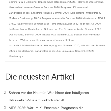
Sommer 2026 Erklärung
,
Hitzesommer
,
Hitzesommer 2026
,
Hitzewelle Deutschland
,
Hitzewellen Unwetter Gewitter Sommer 2026 Prognose
,
Klimawandel
,
Langfristprognose
,
Langfristprognose Sommer 2026
,
Lars Hattwig
,
Mitteleuropa
,
Moderne Erwärmung
,
NASA Temperaturanomalie Sommer 2026 Mitteleuropa
,
NOAA
CFSv2 Saisonmodell Sommer 2026 Temperaturabweichung
,
Prognose Juli 2026
heißester Monat Deutschland
,
Schnee und Eis
,
Schneedecke.de
,
Sommer 2026
Deutschland
,
Sommer 2026 Mitteleuropa
,
Sommer 2026 trocken oder verregnet
Tendenz
,
Wahrscheinlichkeit zu warmer Sommer 2026 mit
Wahrscheinlichkeitskorridoren
,
Wetterprognose Sommer 2026
,
Wie wird der Sommer
2026 in Deutschland? Langfristprognose Juni Juli August September 2026
Mitteleuropa
Die neuesten Artikel
Sahara vor der Haustür: Was hinter den häufigeren
Hitzewellen-Mustern wirklich steckt!
AIFS 2026: Warum KI-Ensemble-Prognosen die