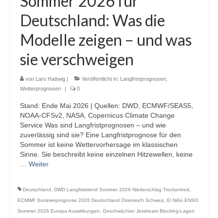
Sommer 2026 für
Webcams
Deutschland: Was die
Wintersport
Modelle zeigen – und was
Winterdienst
sie verschweigen
Glossar
von
Lars Hattwig
|
Veröffentlicht in:
Langfristprognosen
,
Datenschutz
Wetterprognosen
|
0
Stand: Ende Mai 2026 | Quellen: DWD, ECMWF/SEAS5,
Impressum
NOAA-CFSv2, NASA, Copernicus Climate Change
Service Was sind Langfristprognosen – und wie
zuverlässig sind sie? Eine Langfristprognose für den
Sommer ist keine Wettervorhersage im klassischen
Sinne. Sie beschreibt keine einzelnen Hitzewellen, keine
…
Weiter
Deutschland
,
DWD Langfristtrend Sommer 2026 Niederschlag Trockenheit
,
ECMWF Sommerprognose 2026 Deutschland Österreich Schweiz
,
El Niño ENSO
Sommer 2026 Europa Auswirkungen
,
Geschwächter Jetstream Blocking-Lagen