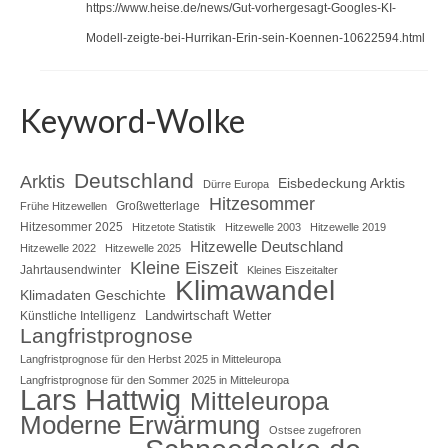
https://www.heise.de/news/Gut-vorhergesagt-Googles-KI-
Modell-zeigte-bei-Hurrikan-Erin-sein-Koennen-10622594.html
Keyword-Wolke
Deutschland
Arktis
Eisbedeckung Arktis
Dürre Europa
Hitzesommer
Großwetterlage
Frühe Hitzewellen
Hitzesommer 2025
Hitzetote Statistik
Hitzewelle 2003
Hitzewelle 2019
Hitzewelle Deutschland
Hitzewelle 2022
Hitzewelle 2025
Kleine Eiszeit
Jahrtausendwinter
Kleines Eiszeitalter
Klimawandel
Klimadaten Geschichte
Landwirtschaft Wetter
Künstliche Intelligenz
Langfristprognose
Langfristprognose für den Herbst 2025 in Mitteleuropa
Langfristprognose für den Sommer 2025 in Mitteleuropa
Lars Hattwig
Mitteleuropa
Moderne Erwärmung
Ostsee zugefroren