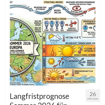
Die Kältepole der Nordhalbkugel: Kanadische
Arktis und Sibirien
Ellesmere Island – Die nördlichste Wildnis
Kanadas
Die Natur der Hudson-Bay und umliegender
Regionen
Die Laptewsee: Die Eisfabrik der Arktis
EisSued
Schneehöhen
Ostsee
Temperaturen in der Arktis und Antarktis
26
Langfristprognose
MAI 2026
Wetter Arktis Antarktis