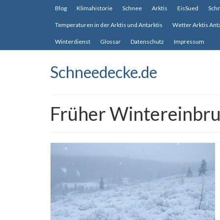
Blog
Klimahistorie
Schnee
Arktis
EisSued
Sch
Temperaturen in der Arktis und Antarktis
Wetter Arktis Ant
Winterdienst
Glossar
Datenschutz
Impressum
Schneedecke.de
Früher Wintereinbr