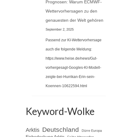
Prognosen: Warum ECMWF-
Wettervorhersagen zu den
genauesten der Welt gehören
September 2, 2025
Passend zur KI-Wettervorhersage
auch die folgende Meldung:
https://www.heise.de/news/Gut-
vorhergesagt-Googles-KI-Modell-
zeigte-bei-Hurrikan-Erin-sein-
Koennen-10622594.html
Keyword-Wolke
Deutschland
Arktis
Dürre Europa
Eisbedeckung Arktis
Frühe Hitzewellen