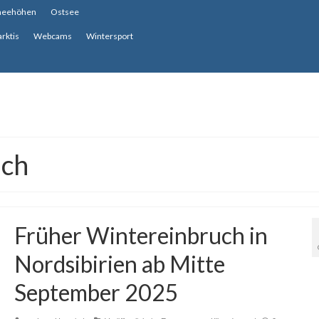
neehöhen
Ostsee
arktis
Webcams
Wintersport
uch
Früher Wintereinbruch in
Nordsibirien ab Mitte
September 2025