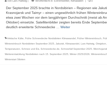
von
Lars Hattwig
|
Veröffentlicht in:
Extremwetter
,
Klimadaten
|
0
Der September 2025 brachte in Nordsibirien – Regionen wie Jakuti
Krasnojarsk und Taimyr – einen ungewöhnlich frühen Wintereinbru
etwa zwei Wochen vor dem langjährigen Durchschnitt (meist ab An
Oktober) einsetzte. Satellitenbilder zeigten bereits Ende Septembe
deutlich erweiterte Schneedecke …
Weiter
Arktische Kälte
,
Frühe Schneedecke Nordsibirien Klimawandel
,
Früher Wintereinbruch
,
Frü
Wintereinbruch Nordsibirien September 2025
,
Jakutsk
,
Klimawandel
,
Lars Hattwig
,
Oimjakon
Temperaturen
,
Schnee und Eis
,
Schneedecke.de
,
Schneefall September 2025
,
Werchojans
Wetterentwicklung Nordsibirien nach 15. September 2025
,
Winter 2025/2026
,
Wintereinbruch
Winterstart Sibirien