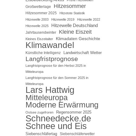
Hitzesommer
Großwetterlage
Hitzesommer 2025
Hitzetote Statistik
Hitzewelle 2003
Hitzewelle 2019
Hitzewelle 2022
Hitzewelle Deutschland
Hitzewelle 2025
Kleine Eiszeit
Jahrtausendwinter
Klimadaten Geschichte
Kleines Eiszeitalter
Klimawandel
Landwirtschaft Wetter
Künstliche Intelligenz
Langfristprognose
Langfristprognose für den Herbst 2025 in
Mitteleuropa
Langfristprognose für den Sommer 2025 in
Mitteleuropa
Lars Hattwig
Mitteleuropa
Moderne Erwärmung
Regensommer 2025
Ostsee zugefroren
Schneedecke.de
Schnee und Eis
Siebenschläfertag
Siebenschläferwetter