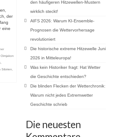
den häufigeren Hitzewellen-Mustern
en,
wirklich steckt!
ch, der
AIFS 2026: Warum KI-Ensemble-
fang
r eine
Prognosen die Wettervorhersage
revolutioniert
Die historische extreme Hitzewelle Juni
her
,
Oimjakon
2026 in Mitteleuropa!
k
,
Was kein Historiker fragt: Hat Wetter
 Sibirien
,
die Geschichte entschieden?
Die blinden Flecken der Wetterchronik:
Warum nicht jedes Extremwetter
Geschichte schrieb
Die neuesten
Kommentare