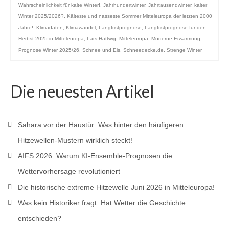
Wahrscheinlichkeit für kalte Winter!
,
Jahrhundertwinter
,
Jahrtausendwinter
,
kalter
Winter 2025/2026?
,
Kälteste und nasseste Sommer Mitteleuropa der letzten 2000
Jahre!
,
Klimadaten
,
Klimawandel
,
Langfristprognose
,
Langfristprognose für den
Herbst 2025 in Mitteleuropa
,
Lars Hattwig
,
Mitteleuropa
,
Moderne Erwärmung
,
Prognose Winter 2025/26
,
Schnee und Eis
,
Schneedecke.de
,
Strenge Winter
Die neuesten Artikel
Sahara vor der Haustür: Was hinter den häufigeren
Hitzewellen-Mustern wirklich steckt!
AIFS 2026: Warum KI-Ensemble-Prognosen die
Wettervorhersage revolutioniert
Die historische extreme Hitzewelle Juni 2026 in Mitteleuropa!
Was kein Historiker fragt: Hat Wetter die Geschichte
entschieden?