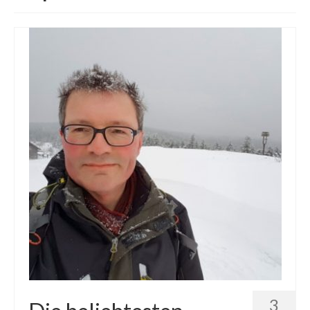
Die Kältepole der Nordhalbkugel: Kanadische
Arktis und Sibirien
Ellesmere Island – Die nördlichste Wildnis
Kanadas
Die Natur der Hudson-Bay und umliegender
Regionen
Die Laptewsee: Die Eisfabrik der Arktis
EisSued
Schneehöhen
Ostsee
Temperaturen in der Arktis und Antarktis
Wetter Arktis Antarktis
3