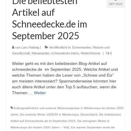
Die beliebtesten
OKT. 2025
Webcams
Artikel auf
Wintersport
Schneedecke.de im
Winterdienst
September 2025
Glossar
von
Lars Hattwig
|
Veröffentlicht in:
Extremwetter
,
Historie und
Datenschutz
Gesellschaft
,
Klimawandel
,
schneedecke intern
,
Wetterhistorie
|
0
Weiter geht es mit den beliebtesten Blog-Artikel auf
Impressum
schneedecke.de im September 2025. Welche Artikel und
welche Themen haben die Leser von „Schnee und Eis“
am meisten interessiert? Spannenderweise könnten hier
auch ältere Artikel unter den Top 5 auftauchen, wenn die
Themen …
Weiter
Außergewöhnliche und extreme Wetterereignisse in Mitteleuropa der letzten 2000
Jahre
,
Der extreme Winter 1829/30 in Mitteleuropa
,
Deutschland
,
Die beliebtesten
Artikel auf Schneedecke.de im September 2025
,
Die strengsten Winter in
Mitteleuropa der letzten 2000 Jahre! – Teil2
,
Ein warmer September senkt die