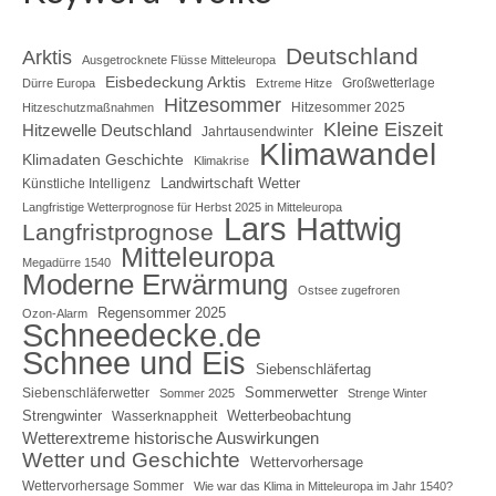
Deutschland
Arktis
Ausgetrocknete Flüsse Mitteleuropa
Eisbedeckung Arktis
Großwetterlage
Dürre Europa
Extreme Hitze
Hitzesommer
Hitzesommer 2025
Hitzeschutzmaßnahmen
Kleine Eiszeit
Hitzewelle Deutschland
Jahrtausendwinter
Klimawandel
Klimadaten Geschichte
Klimakrise
Landwirtschaft Wetter
Künstliche Intelligenz
Langfristige Wetterprognose für Herbst 2025 in Mitteleuropa
Lars Hattwig
Langfristprognose
Mitteleuropa
Megadürre 1540
Moderne Erwärmung
Ostsee zugefroren
Regensommer 2025
Ozon-Alarm
Schneedecke.de
Schnee und Eis
Siebenschläfertag
Sommerwetter
Siebenschläferwetter
Sommer 2025
Strenge Winter
Strengwinter
Wetterbeobachtung
Wasserknappheit
Wetterextreme historische Auswirkungen
Wetter und Geschichte
Wettervorhersage
Wettervorhersage Sommer
Wie war das Klima in Mitteleuropa im Jahr 1540?